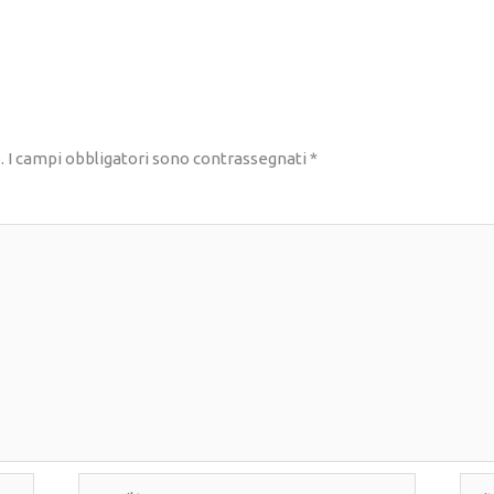
.
I campi obbligatori sono contrassegnati
*
Email*
Sito