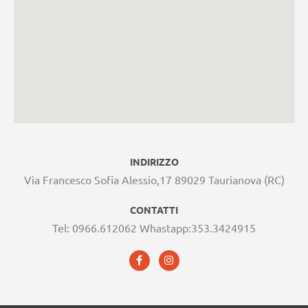
INDIRIZZO
Via Francesco Sofia Alessio,17 89029 Taurianova (RC)
CONTATTI
Tel: 0966.612062 Whastapp:353.3424915​
F
I
a
n
c
s
e
t
b
a
o
g