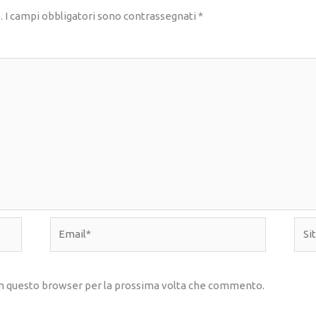
.
I campi obbligatori sono contrassegnati
*
Email*
Sito
web
 in questo browser per la prossima volta che commento.