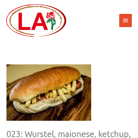
Vai
Men
al
contenuto
princ
023: Wurstel, maionese, ketchup,